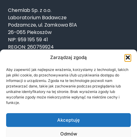
Chemlab Sp. z o.o.
Laboratorium Badawcze
Podzamcze, ul. Zamkowa 81A
26-065 Piekoszów
NIP: 959 195 59 41
REGON: 260759924
KRS: 0000505887
Zarządzaj zgodą
Aby zapewnić jak najlepsze wrażenia, korzystamy z technologii, takich
jak pliki cookie, do przechowywania i/lub uzyskiwania dostępu do
KONTAKT
informacji o urządzeniu. Zgoda na te technologie pozwoli nam
przetwarzać dane, takie jak zachowanie podczas przeglądania lub
unikalne identyfikatory na tej stronie. Brak wyrażenia zgody lub
+48 793 620 670
wycofanie zgody może niekorzystnie wpłynąć na niektóre cechy i
funkcje.
biuro@chemlab.com.pl
Akceptuję
Odmów